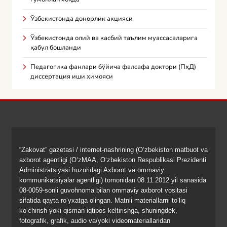
Ўзбекистонда донорлик акцияси
Ўзбекистонда олий ва касбий таълим муассасаларига
қабул бошланди
Педагогика фанлари бўйича фалсафа доктори (ПҳД)
диссертация иши ҳимояси
“Zakovat” gazetasi / internet-nashrining (O‘zbekiston matbuot va
axborot agentligi (O‘zMAA, O‘zbekiston Respublikasi Prezidenti
Administratsiyasi huzuridagi Axborot va ommaviy
kommunikatsiyalar agentligi) tomonidan 08.11.2012 yil sanasida
08-0059-sonli guvohnoma bilan ommaviy axborot vositasi
sifatida qayta ro‘yxatga olingan. Matnli materiallarni to‘liq
ko‘chirish yoki qisman iqtibos keltirishga, shuningdek,
fotografik, grafik, audio va/yoki videomateriallaridan