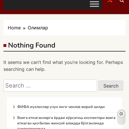
Home
Олимлар
Nothing Found
It seems we can’t find what you’re looking for. Perhaps
searching can help.
Search
for:
ФИФА мухлислар учун янги чеклов жорий қилди
Вояга етмаганларга ёрдам кўрсатиш инспектори вояга
етмаган қиз билан жинсий алоқада бўлганликда
гумонланмоқда